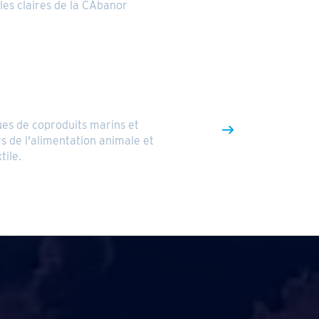
les claires de la CAbanor
ues de coproduits marins et
rs de l'alimentation animale et
tile.