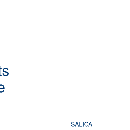
ts
e
SALICA