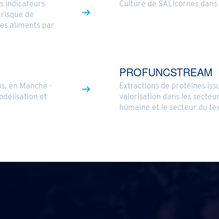
s indicateurs
Culture de SALIcornes dans 
 risque de
es aliments par
PROFUNCSTREAM
ns, en Manche -
Extractions de protéines iss
odélisation et
valorisation dans les secteu
humaine et le secteur du tex