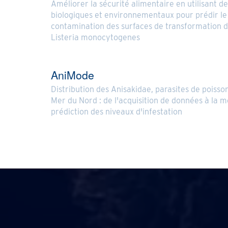
Améliorer la sécurité alimentaire en utilisant de
biologiques et environnementaux pour prédir le
contamination des surfaces de transformation d
Listeria monocytogenes
AniMode
Distribution des Anisakidae, parasites de poisso
Mer du Nord : de l'acquisition de données à la m
prédiction des niveaux d'infestation