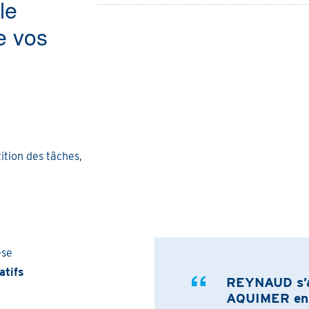
le
e vos
ition des tâches,
èse
atifs
REYNAUD s’ap
AQUIMER en t