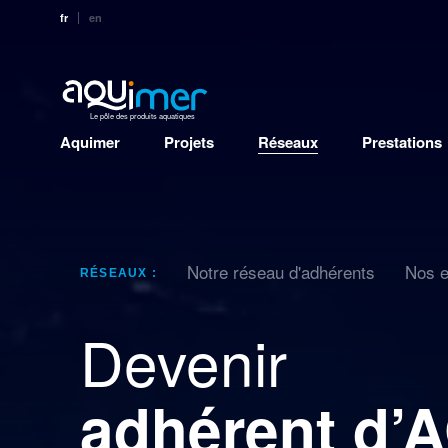
fr
en
Le pôle des produits aquatiques
Aquimer
Projets
Réseaux
Prestations
Notre réseau d'adhérents
Nos e
RÉSEAUX :
Devenir
adhérent d