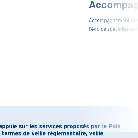
Accompagn
Accompagnement et su
l’équipe spécialisé da
puie sur les services proposés par le Pole
ermes de veille règlementaire, veille