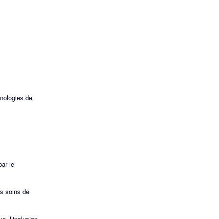
hnologies de
par le
es soins de
e, l’inclusion