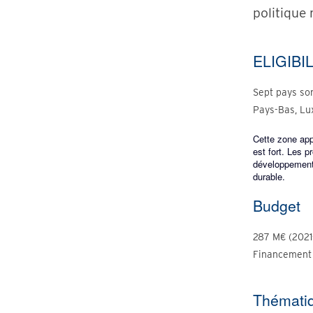
politique 
ELIGIBI
Sept pays so
Pays-Bas, Lux
Cette zone appa
est fort. Les p
développement 
durable.
Budget
287 M€ (2021
Financemen
Thémati