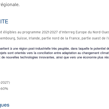
régionale.
LITE
nt éligibles au programme 2021-2027 d’Interreg Europe du Nord-Oues
embourg, Suisse, Irlande, partie nord de la France, partie ouest de l
rtient à une région post-industrielle très peuplée, dans laquelle le potentiel 
rojets sont orientés vers la conciliation entre adaptation au changement climat
de nouvelles technologies innovantes, ainsi que vers une économie plus rési
-2027)
t 60%
ques