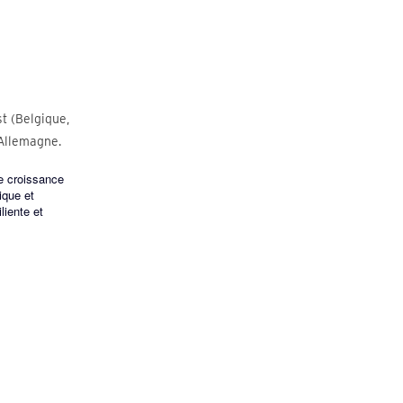
t (Belgique,
’Allemagne.
de croissance
ique et
liente et