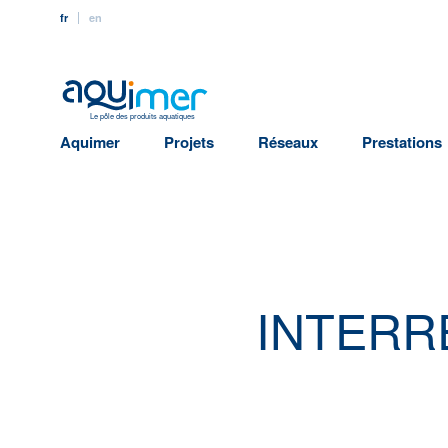
fr
en
Le pôle des produits aquatiques
Aquimer
Projets
Réseaux
Prestations
INTERRE