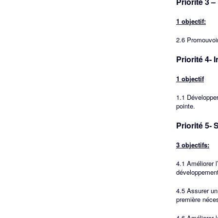
Priorité 3 
1 objectif:
2.6 Promouvoir 
Priorité 4- 
1 objectif
1.1 Développer 
pointe.
Priorité 5- 
3 objectifs:
4.1 Améliorer l
développement 
4.5 Assurer un
première néces
4.6 Améliorer 