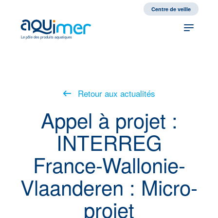
fr
en
Centre de veille
Le pôle des produits aquatiques
Retour aux actualités
Appel à projet :
INTERREG
France-Wallonie-
Vlaanderen : Micro-
projet