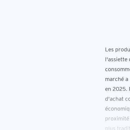
Les produ
l'assiette
consommer
marché a g
en 2025. 
d'achat c
économiqu
proximité 
plus tradi