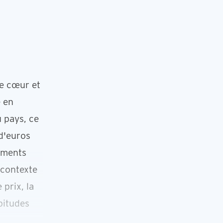
le cœur et
e en
 pays, ce
 d'euros
tements
 contexte
prix, la
bitudes