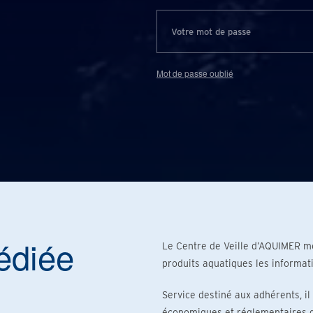
Mot de passe oublié
édiée
Le Centre de Veille d’AQUIMER me
produits aquatiques les informat
Service destiné aux adhérents, il
économiques et réglementaires qu