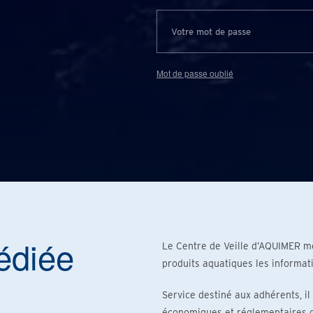
Mot de passe oublié
édiée
Le Centre de Veille d’AQUIMER me
produits aquatiques les informat
Service destiné aux adhérents, il
économiques et réglementaires qu